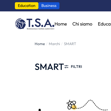
Education
Business
Home
Chi siamo
Educa
Home
Marchi
SMART
Tu sei qui:
SMART
FILTRI