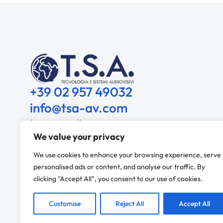
+39 02 957 49032
info@tsa-av.com
tsa-av@pec.it
We value your privacy
Via delle industrie, 71/A
We use cookies to enhance your browsing experience, serve
20864 – Agrate Brianza (MB)
personalised ads or content, and analyse our traffic. By
clicking "Accept All", you consent to our use of cookies.
Contatti
Customise
Reject All
Accept All
© 2025 T.S.A Srl – PI 05492010961 – REA MI-1826680 – 