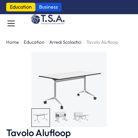
Education
Business
Home
Education
Arredi Scolastici
Tavolo Alufloop
Tu sei qui:
Tavolo Alufloop