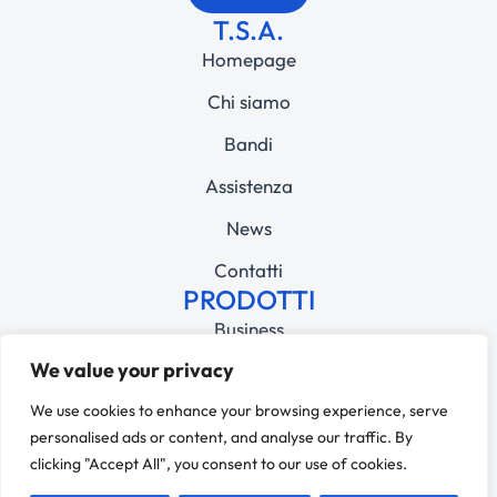
T.S.A.
Homepage
Chi siamo
Bandi
Assistenza
News
Contatti
PRODOTTI
Business
We value your privacy
Education
© 2025 T.S.A Srl – PI 05492010961 – REA MI-1826680 – CAP.
We use cookies to enhance your browsing experience, serve
SOCIALE 110.000,00€ – SDI M5UXCR1
personalised ads or content, and analyse our traffic. By
Privacy Policy
clicking "Accept All", you consent to our use of cookies.
Cookie Policy
Dichiarazione di accessibilità