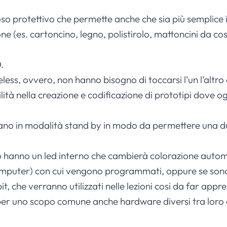
o protettivo che permette anche che sia più semplice in
one (es. cartoncino, legno, polistirolo, mattoncini da cos
.
less, ovvero, non hanno bisogno di toccarsi l’un l’altro o
tà nella creazione e codificazione di prototipi dove o
ntrano in modalità stand by in modo da permettere una d
ro hanno un led interno che cambierà colorazione aut
omputer) con cui vengono programmati, oppure se sono c
, che verranno utilizzati nelle lezioni cosi da far appren
er uno scopo comune anche hardware diversi tra loro c