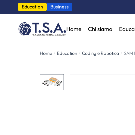
Education
Business
Home
Chi siamo
Educa
Home
Education
Coding e Robotica
SAM L
Tu sei qui: