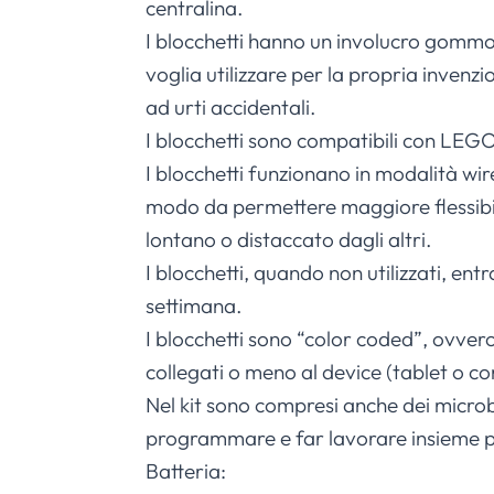
centralina.
I blocchetti hanno un involucro gommos
voglia utilizzare per la propria invenzi
ad urti accidentali.
I blocchetti sono compatibili con LEGO
I blocchetti funzionano in modalità wire
modo da permettere maggiore flessibili
lontano o distaccato dagli altri.
I blocchetti, quando non utilizzati, e
settimana.
I blocchetti sono “color coded”, ovve
collegati o meno al device (tablet o c
Nel kit sono compresi anche dei microbit
programmare e far lavorare insieme p
Batteria: