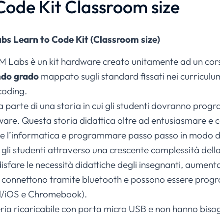
Code Kit Classroom size
bs Learn to Code Kit (Classroom size)
AM Labs è un kit hardware creato unitamente ad un cors
ndo grado
mappato sugli standard fissati nei curriculu
coding.
 parte di una storia in cui gli studenti dovranno progr
re. Questa storia didattica oltre ad entusiasmare e coi
ere l’informatica e programmare passo passo in modo d
e gli studenti attraverso una crescente complessità de
sfare le necessità didattiche degli insegnanti, aumenta
si connettono tramite bluetooth e possono essere progr
d/iOS e Chromebook).
ria ricaricabile con porta micro USB e non hanno bisog