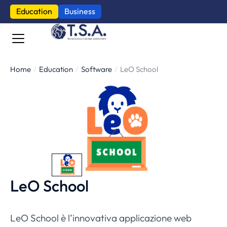
Education
Business
Home
Education
Software
LeO School
Tu sei qui:
LeO School
LeO School è l’innovativa applicazione web