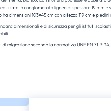
erde menta, bianco. La struttura può essere abbinata ad
alizzata in conglomerato ligneo di spessore 19 mm e s
ha dimensioni 103×45 cm con altezza 119 cm e piedini re
andard dimensionali e di sicurezza per gli istituti scol
bili.
teri di migrazione secondo la normativa UNE EN 71-3:94.