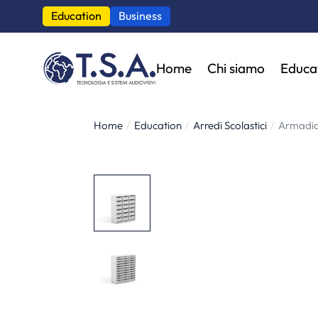
Education
Business
Home
Chi siamo
Educa
Home
Education
Arredi Scolastici
Armadio
Tu sei qui: