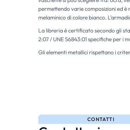
vaschette si può scegliere tra: ocra, v
permettendo varie composizioni ed è re
melaminico di colore bianco. L’armadio 
La libreria è certificato secondo gli st
2:07 / UNE 56843:01 specifiche per i mo
Gli elementi metallici rispettano i cri
CONTATTI