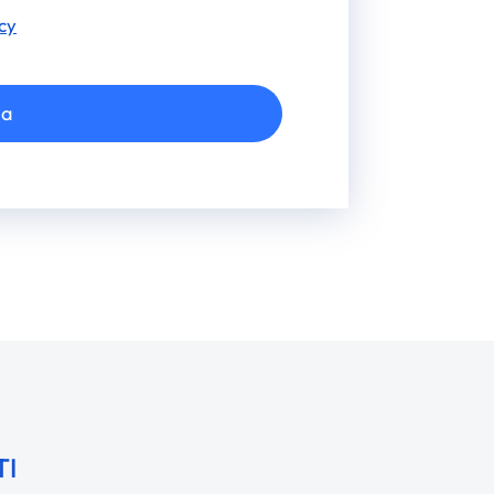
cy
ia
TI