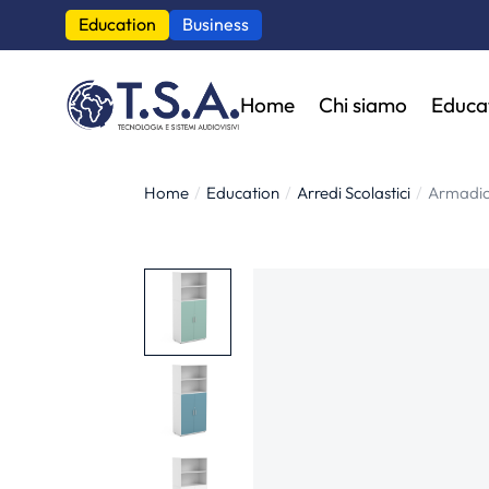
Education
Business
Home
Chi siamo
Educa
Home
Education
Arredi Scolastici
Armadio
Tu sei qui: