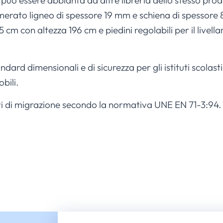
a può essere abbianta ad altre libreria dello stesso pr
merato ligneo di spessore 19 mm e schiena di spessore 
cm con altezza 196 cm e piedini regolabili per il live
andard dimensionali e di sicurezza per gli istituti scol
bili.
teri di migrazione secondo la normativa UNE EN 71-3:94.