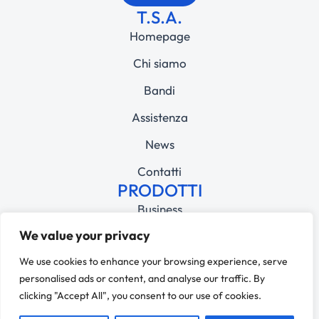
T.S.A.
Homepage
Chi siamo
Bandi
Assistenza
News
Contatti
PRODOTTI
Business
We value your privacy
Education
© 2025 T.S.A Srl – PI 05492010961 – REA MI-1826680 – CAP.
We use cookies to enhance your browsing experience, serve
SOCIALE 110.000,00€ – SDI M5UXCR1
personalised ads or content, and analyse our traffic. By
Privacy Policy
clicking "Accept All", you consent to our use of cookies.
Cookie Policy
Dichiarazione di accessibilità