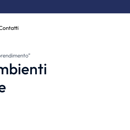
Contatti
pprendimento”
mbienti
e