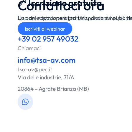
Contattaci ora
🔗
Iscrizione gratuita
La partecipazione è gratuita, clicca sul pulsante
Uno dei nostri operatori ti risponderà nel più 
possibile.
Iscriviti al webinar
+39 02 957 49032
Chiamaci
info@tsa-av.com
tsa-av@pec.it
Via delle industrie, 71/A
20864 – Agrate Brianza (MB)