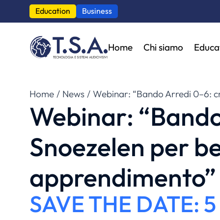
Education
Business
Home
Chi siamo
Educa
Tu sei qui:
Home
News
Webinar: “Bando Arredi 0–6: c
Webinar: “Bando
Snoezelen per be
apprendimento”
SAVE THE DATE: 