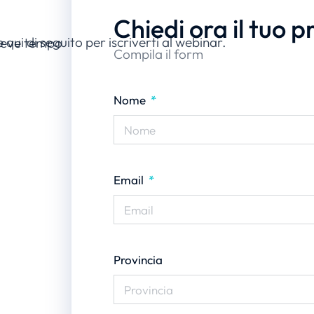
Chiedi ora il tuo p
 qui di seguito per iscriverti al webinar.
breve tempo
Compila il form
Nome
Email
Provincia