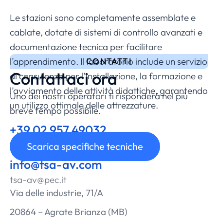
Le stazioni sono completamente assemblate e
cablate, dotate di sistemi di controllo avanzati e
documentazione tecnica per facilitare
l’apprendimento. Il laboratorio include un servizio
CONTATTI
Contattaci ora
di consulenza per l’installazione, la formazione e
l’avviamento delle attività didattiche, garantendo
Uno dei nostri operatori ti risponderà nel più
un utilizzo ottimale delle attrezzature.
breve tempo possibile.
+39 02 957 49032
Chiamaci
Scarica specifiche tecniche
info@tsa-av.com
tsa-av@pec.it
Via delle industrie, 71/A
20864 – Agrate Brianza (MB)