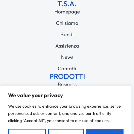
T.S.A.
Homepage
Chi siamo
Bandi
Assistenza
News
Contatti
PRODOTTI
Business
We value your privacy
Education
© 2025 T.S.A Srl – PI 05492010961 – REA MI-1826680 – CAP.
We use cookies to enhance your browsing experience, serve
SOCIALE 110.000,00€ – SDI M5UXCR1
personalised ads or content, and analyse our traffic. By
Privacy Policy
clicking "Accept All", you consent to our use of cookies.
Cookie Policy
Dichiarazione di accessibilità