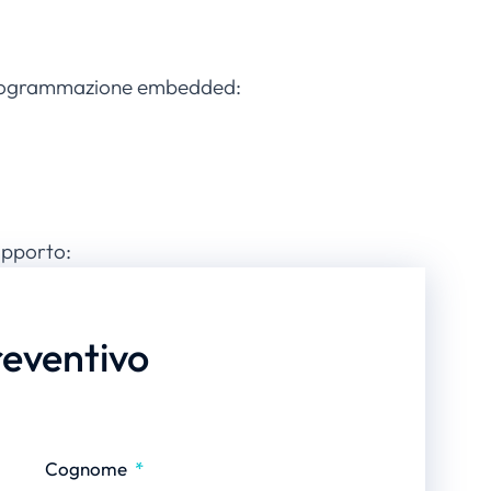
la programmazione embedded:
supporto:
reventivo
Cognome