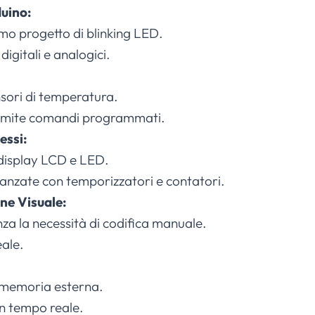
uino:
mo progetto di blinking LED.
igitali e analogici.
nsori di temperatura.
 tramite comandi programmati.
essi:
o display LCD e LED.
vanzate con temporizzatori e contatori.
ne Visuale:
nza la necessità di codifica manuale.
ale.
u memoria esterna.
in tempo reale.