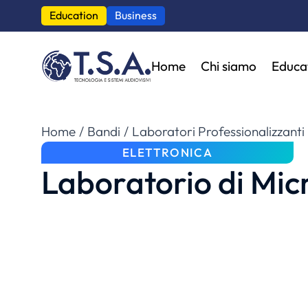
Education
Business
Home
Chi siamo
Educa
Tu sei qui:
Home
Bandi
Laboratori Professionalizzanti
ELETTRONICA
Laboratorio di Mic