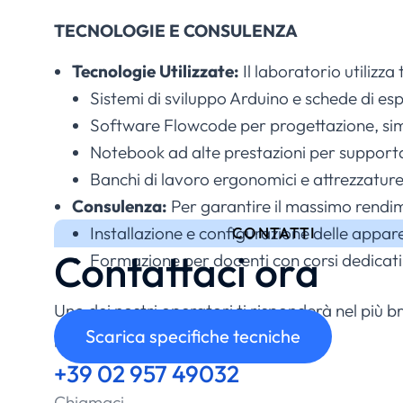
TECNOLOGIE E CONSULENZA
Tecnologie Utilizzate:
Il laboratorio utiliz
Sistemi di sviluppo Arduino e schede di es
Software Flowcode per progettazione, si
Notebook ad alte prestazioni per supportare 
Banchi di lavoro ergonomici e attrezzatur
Consulenza:
Per garantire il massimo rendime
Installazione e configurazione delle appare
CONTATTI
Contattaci ora
Formazione per docenti con corsi dedicati a
Uno dei nostri operatori ti risponderà nel più 
Scarica specifiche tecniche
possibile.
+39 02 957 49032
Chiamaci