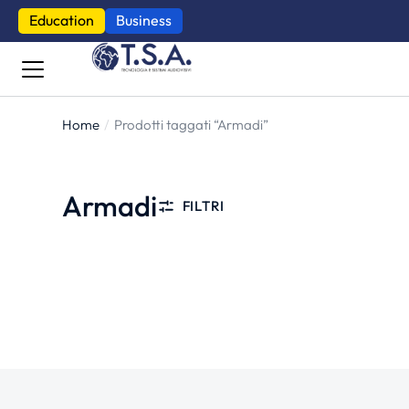
Education
Business
Home
Prodotti taggati “Armadi”
Tu sei qui:
Armadi
FILTRI