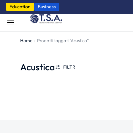
Education
Business
Home
Prodotti taggati “Acustica”
Tu sei qui:
Acustica
FILTRI